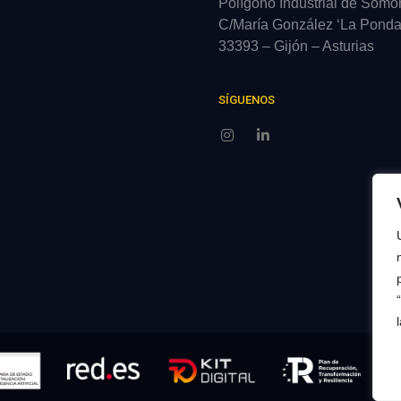
Polígono Industrial de Somo
C/María González ‘La Pondal
33393 – Gijón – Asturias
SÍGUENOS