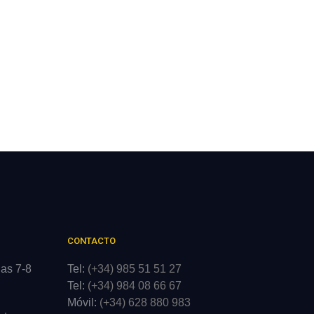
CONTACTO
las 7-8
Tel:
(+34) 985 51 51 27
Tel:
(+34) 984 08 66 67
Móvil:
(+34) 628 880 983