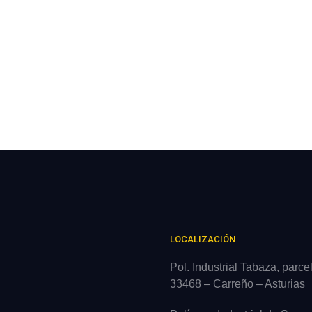
LOCALIZACIÓN
Pol. Industrial Tabaza, parce
33468 – Carreño – Asturias