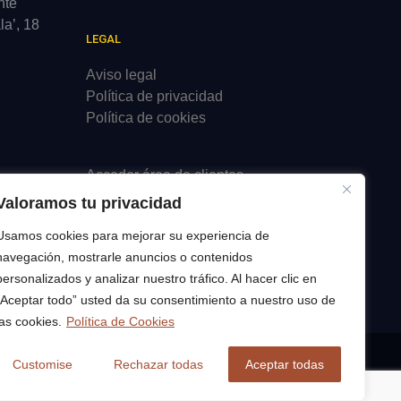
nte
a’, 18
LEGAL
Aviso legal
Política de privacidad
Política de cookies
Acceder área de clientes
Valoramos tu privacidad
Canal de comunicaciones
Usamos cookies para mejorar su experiencia de
navegación, mostrarle anuncios o contenidos
personalizados y analizar nuestro tráfico. Al hacer clic en
“Aceptar todo” usted da su consentimiento a nuestro uso de
las cookies.
Política de Cookies
Customise
Rechazar todas
Aceptar todas