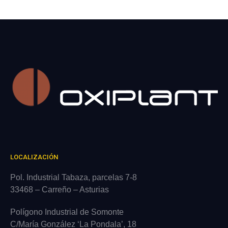
LOCALIZACIÓN
Pol. Industrial Tabaza, parcelas 7-8
33468 – Carreño – Asturias
Polígono Industrial de Somonte
C/María González ‘La Pondala’, 18