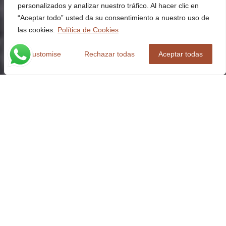
personalizados y analizar nuestro tráfico. Al hacer clic en
“Aceptar todo” usted da su consentimiento a nuestro uso de
las cookies.
Política de Cookies
Customise
Rechazar todas
Aceptar todas
TRACEABILITY
At
Oxiplant
, traceability is much more than a regulatory
requirement: it is an essential tool for ensuring the
quality, transparency and reliability
of each of our
production processes.