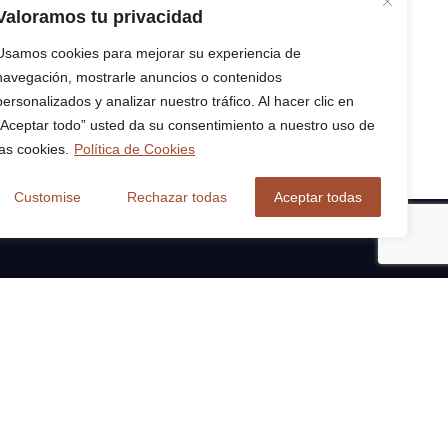
Valoramos tu privacidad
Usamos cookies para mejorar su experiencia de
navegación, mostrarle anuncios o contenidos
personalizados y analizar nuestro tráfico. Al hacer clic en
“Aceptar todo” usted da su consentimiento a nuestro uso de
las cookies.
Política de Cookies
Customise
Rechazar todas
Aceptar todas
CONTACTO
las 7-8
Tel:
(+34) 985 51 51 27
Tel:
(+34) 984 08 66 67
Móvil:
(+34) 628 880 983
nte